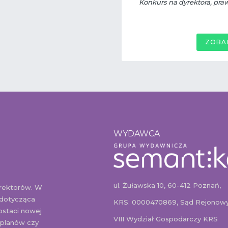
Konkurs na dyrektora, pra
ZOBA
WYDAWCA
ul. Żuławska 10, 60-412 Poznań,
yrektorów. W
 dotycząca
KRS: 0000470869, Sąd Rejonowy
ostaci nowej
VIII Wydział Gospodarczy KRS
 planów czy