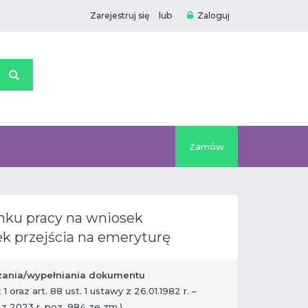
lub
Zarejestruj się
Zaloguj
Zamów
nku pracy na wniosek
k przejścia na emeryturę
ania/wypełniania dokumentu
kt 1 oraz art. 88 ust. 1 ustawy z 26.01.1982 r. –
. z 2023 r. poz. 984 ze zm.)