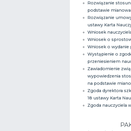
Rozwiązanie stosun
podstawie mianowan
Rozwiązanie umowy o
ustawy Karta Nauczy
Wniosek nauczyciela
Wniosek o sprostow
Wniosek o wydanie 
Wystąpienie o zgodę
przeniesieniem naucz
Zawiadomienie zwi
wypowiedzenia stos
na podstawie mian
Zgoda dyrektora szko
18 ustawy Karta Nau
Zgoda nauczyciela 
PAK