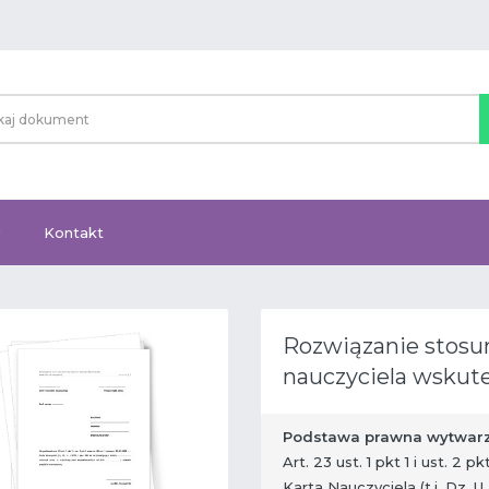
Kontakt
Rozwiązanie stosu
nauczyciela wskute
Podstawa prawna wytwarz
Art. 23 ust. 1 pkt 1 i ust. 2 p
Karta Nauczyciela (t.j. Dz. U