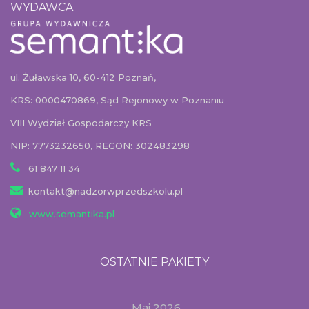
WYDAWCA
ul. Żuławska 10, 60-412 Poznań,
KRS: 0000470869, Sąd Rejonowy w Poznaniu
VIII Wydział Gospodarczy KRS
NIP: 7773232650, REGON: 302483298
61 847 11 34
kontakt@nadzorwprzedszkolu.pl
www.semantika.pl
OSTATNIE PAKIETY
Maj 2026