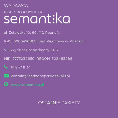
WYDAWCA
ul. Żuławska 10, 60-412 Poznań,
KRS: 0000470869, Sąd Rejonowy w Poznaniu
VIII Wydział Gospodarczy KRS
NIP: 7773232650, REGON: 302483298
61 847 11 34
kontakt@nadzorwprzedszkolu.pl
www.semantika.pl
OSTATNIE PAKIETY