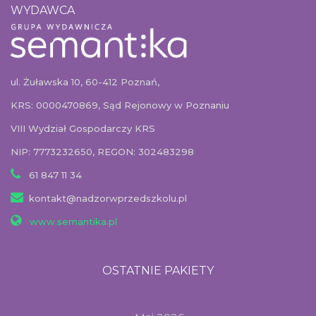
WYDAWCA
ul. Żuławska 10, 60-412 Poznań,
KRS: 0000470869, Sąd Rejonowy w Poznaniu
VIII Wydział Gospodarczy KRS
NIP: 7773232650, REGON: 302483298
61 847 11 34
kontakt@nadzorwprzedszkolu.pl
www.semantika.pl
OSTATNIE PAKIETY