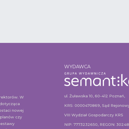
WYDAWCA
ul. Żuławska 10, 60-412 Poznań,
yrektorów. W
 dotycząca
KRS: 0000470869, Sąd Rejonowy
ostaci nowej
VIII Wydział Gospodarczy KRS
 planów czy
 zestawy
NIP: 7773232650, REGON: 3024